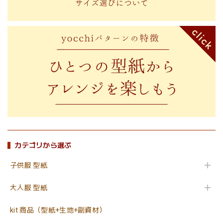
カテゴリから選ぶ
子供服 型紙
大人服 型紙
kit 商品（型紙+生地+副資材）