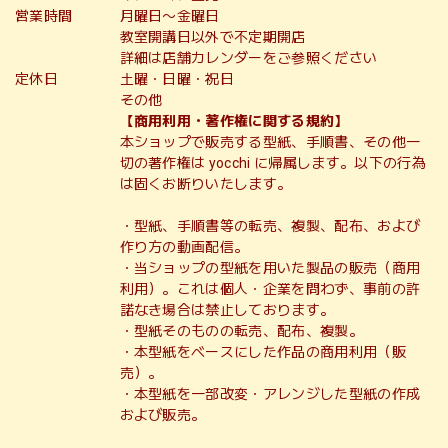
営業時間
月曜日〜金曜日
教室開講日以外で不定期開店
詳細は店舗カレンダーをご参照ください
定休日
土曜・日曜・祝日
その他
【商用利用・著作権に関する規約】
本ショップで販売する型紙、手順書、その他一
切の著作権は yocchi に帰属します。以下の行為
は固くお断りいたします。
・型紙、手順書等の転売、複製、配布、および
作り方の動画配信。
・当ショップの型紙を用いた製品の販売（商用
利用）。これは個人・企業を問わず、事前の許
諾なき場合は禁止しております。
・型紙そのものの転売、配布、複製。
・本型紙をベースにした作品の商用利用（販
売）。
・本型紙を一部改変・アレンジした型紙の作成
および販売。