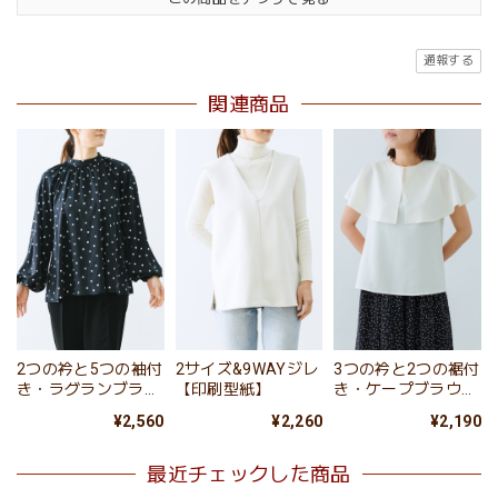
通報する
関連商品
2つの衿と5つの袖付
2サイズ&9WAYジレ
3つの衿と2つの裾付
き・ラグランブラウ
【印刷型紙】
き・ケープブラウス
ス（印刷型紙）
【印刷型紙】
¥2,560
¥2,260
¥2,190
最近チェックした商品