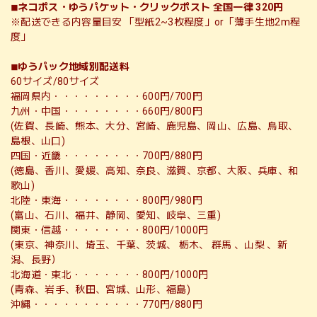
◾︎ネコポス・ゆうパケット・クリックポスト 全国一律 320円
※配送できる内容量目安 「型紙2~3枚程度」or「薄手生地2m程
度」
◾︎ゆうパック地域別配送料
60サイズ/80サイズ
福岡県内・・・・・・・・・600円/700円
九州・中国・・・・・・・・660円/800円
(佐賀、長崎、熊本、大分、宮崎、鹿児島、岡山、広島、鳥取、
島根、山口)
四国・近畿・・・・・・・・700円/880円
(徳島、香川、愛媛、高知、奈良、滋賀、京都、大阪、兵庫、和
歌山)
北陸・東海・・・・・・・・800円/980円
(富山、石川、福井、静岡、愛知、岐阜、三重)
関東・信越・・・・・・・・800円/1000円
(東京、神奈川、埼玉、千葉、茨城、 栃木、 群馬 、山梨 、新
潟、長野）
北海道・東北・・・・・・・800円/1000円
(青森、岩手、秋田、宮城、山形、福島)
沖縄・・・・・・・・・・・770円/880円