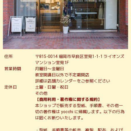
住所
〒815-0014 福岡市早良区室見1-1-1 ライオンズ
マンション室見1F
営業時間
月曜日〜金曜日
教室開講日以外で不定期開店
詳細は店舗カレンダーをご参照ください
定休日
土曜・日曜・祝日
その他
【商用利用・著作権に関する規約】
本ショップで販売する型紙、手順書、その他一
切の著作権は yocchi に帰属します。以下の行為
は固くお断りいたします。
・型紙、手順書等の転売、複製、配布、および