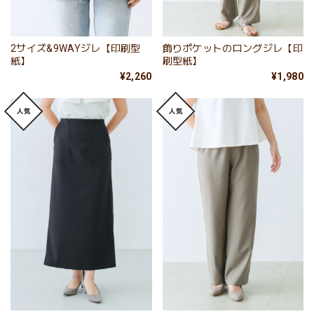
2サイズ&9WAYジレ【印刷型
飾りポケットのロングジレ【印
紙】
刷型紙】
¥2,260
¥1,980