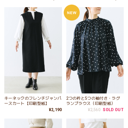
キーネックのフレンチジャンパ
2つの衿と5つの袖付き・ラグ
ースカート【印刷型紙】
ランブラウス（印刷型紙）
¥2,190
¥2,560
SOLD OUT