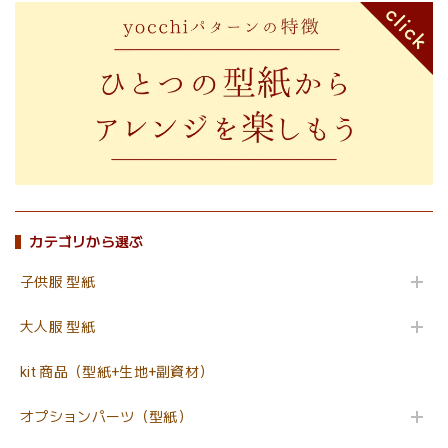
カテゴリから選ぶ
子供服 型紙
大人服 型紙
kit 商品（型紙+生地+副資材）
オプションパーツ（型紙）