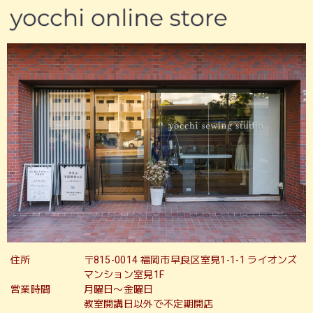
住所
〒815-0014 福岡市早良区室見1-1-1 ライオンズ
マンション室見1F
営業時間
月曜日〜金曜日
教室開講日以外で不定期開店