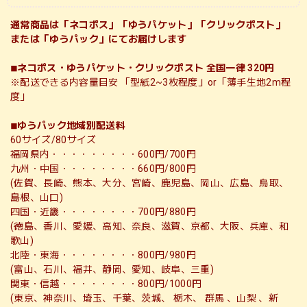
通常商品は「ネコポス」「ゆうパケット」「クリックポスト」
または「ゆうパック」にてお届けします
◾︎ネコポス・ゆうパケット・クリックポスト 全国一律 320円
※配送できる内容量目安 「型紙2~3枚程度」or「薄手生地2m程
度」
◾︎ゆうパック地域別配送料
60サイズ/80サイズ
福岡県内・・・・・・・・・600円/700円
九州・中国・・・・・・・・660円/800円
(佐賀、長崎、熊本、大分、宮崎、鹿児島、岡山、広島、鳥取、
島根、山口)
四国・近畿・・・・・・・・700円/880円
(徳島、香川、愛媛、高知、奈良、滋賀、京都、大阪、兵庫、和
歌山)
北陸・東海・・・・・・・・800円/980円
(富山、石川、福井、静岡、愛知、岐阜、三重)
関東・信越・・・・・・・・800円/1000円
(東京、神奈川、埼玉、千葉、茨城、 栃木、 群馬 、山梨 、新