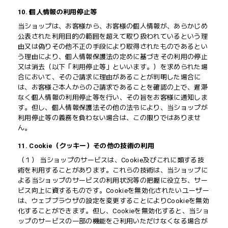
10. 個人情報の利用停止等
当ショップは、お客様から、お客様の個人情報が、あらかじめ
公表された利用目的の範囲を超えて取り扱われているという理
由又は偽りその他不正の手段により取得されたものであるとい
う理由により、個人情報保護法の定めに基づきその利用の停止
又は消去（以下「利用停止等」といいます。）を求められた場
合において、そのご請求に理由があることが判明した場合に
は、お客様ご本人からのご請求であることを確認の上で、遅滞
なく個人情報の利用停止等を行い、その旨をお客様に通知しま
す。但し、個人情報保護法その他の法令により、当ショップが
利用停止等の義務を負わない場合は、この限りではありませ
ん。
11. Cookie（クッキー）その他の技術の利用
（１） 当ショップのサービスは、Cookie及びこれに類する技
術を利用することがあります。これらの技術は、当ショップに
よる当ショップのサービスの利用状況等の把握に役立ち、サー
ビス向上に資するものです。Cookieを無効化されたいユーザー
は、ウェブブラウザの設定を変更することによりCookieを無効
化することができます。但し、Cookieを無効化すると、当ショ
ップのサービスの一部の機能をご利用いただけなくなる場合が