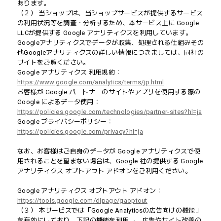
あります。
（２） 当ショップは、当ショップサービスが提供するサービス
の利用状況等を調査・分析するため、本サービス上に Google
LLCが提供する Google アナリティクスを利用しています。
Googleアナリティクスでデータが収集、処理される仕組みその
他Googleアナリティクスの詳しい情報につきましては、同社の
サイトをご覧ください。
Google アナリティクス 利用規約：
https://www.google.com/analytics/terms/jp.html
お客様が Google パートナーのサイトやアプリを使用する際の
Google によるデータ使用：
https://policies.google.com/technologies/partner-sites?hl=ja
Google プライバシーポリシー：
https://policies.google.com/privacy?hl=ja
なお、お客様はご自身のデータが Google アナリティクスで使
用されることを望まない場合は、Google 社の提供する Google
アナリティクス オプトアウト アドオンをご利用ください。
Google アナリティクス オプトアウト アドオン：
https://tools.google.com/dlpage/gaoptout
（３） 本サービスでは「Google Analyticsの広告向けの機能」
を有効にしており、下記の機能を利用し、広告やサイト改善の