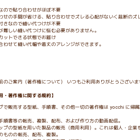
なので貼り合わせがほぼ不要
わせの手間が省ける、貼り合わせでズレる心配がないく裁断のズ
付きなので縫い代つけが不要
が難しい縫い代つけに悩む必要がありません。
カットできる状態でお届け
合わせて縫い代幅や着丈のアレンジができます。
前のご案内（著作権について） いつもご利用ありがとうございます
用・著作権に関する規約】
プで販売する型紙、手順書、その他一切の著作権は yocchi に
手順書等の転売、複製、配布、および作り方の動画配信。
ップの型紙を用いた製品の販売（商用利用）。これは個人・企業
のものの転売、配布、複製。