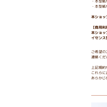
・本型紙
・本型紙
本ショッ
【商用利
本ショッ
イセンス
ご希望の
連絡くだ
上記規約
これらに
あらかじ