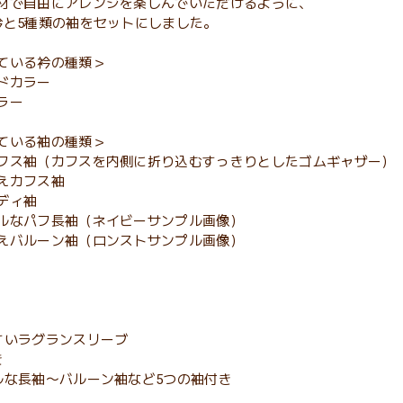
材で自由にアレンジを楽しんでいただけるように、
衿と5種類の袖をセットにしました。
ている衿の種類＞
ドカラー
ラー
ている袖の種類＞
フス袖（カフスを内側に折り込むすっきりとしたゴムギャザー）
えカフス袖
ディ袖
ルなパフ長袖（ネイビーサンプル画像）
えバルーン袖（ロンストサンプル画像）
すいラグランスリーブ
き
ルな長袖〜バルーン袖など5つの袖付き