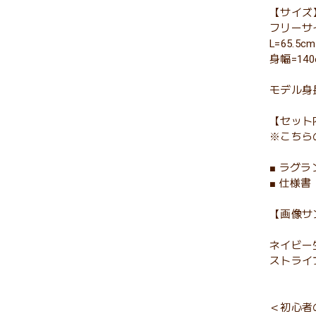
【サイズ
フリーサ
L=65.5cm
身幅=140
モデル身長
【セット
※こちら
■ ラグ
■ 仕様書
【画像サ
ネイビー
ストライ
＜初心者