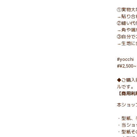
①実物大
→貼り合
②縫い代
→角や端
③自分で
→生地に
#yocchi
#¥2,500~
◆ご購入
ルです。
【商用利
本ショッ
・型紙、
・当ショ
・型紙そ