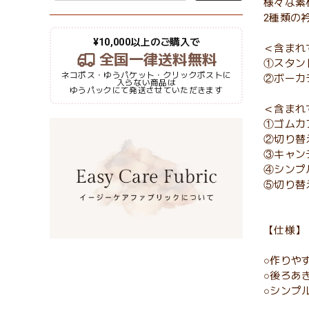
様々な素
2種類の
¥10,000以上のご購入で
＜含まれ
全国一律送料無料
①スタン
ネコポス・ゆうパケット・クリックポストに
②ボーカ
入らない商品は
ゆうパックにて発送させていただきます
＜含まれ
①ゴムカ
②切り替
③キャン
④シンプ
⑤切り替
【仕様】
○作りや
○後ろあ
○シンプ