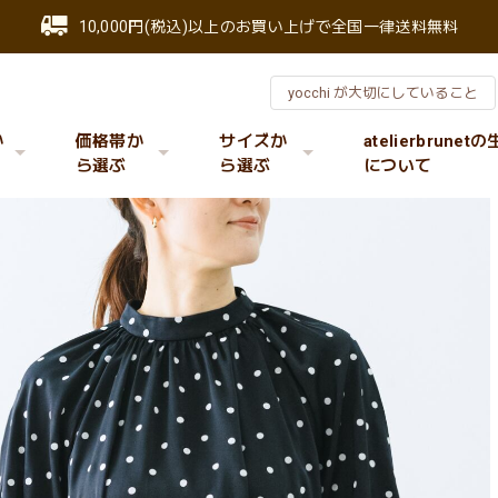
10,000円(税込)以上のお買い上げで全国一律送料無料
yocchi が大切にしていること
か
価格帯か
サイズか
atelierbrunet
ら選ぶ
ら選ぶ
について