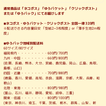
通常商品は「ネコポス」「ゆうパケット」「クリックポスト」
または「ゆうパック」にてお届けします
◾︎ネコポス・ゆうパケット・クリックポスト 全国一律 320円
※配送できる内容量目安 「型紙2~3枚程度」or「薄手生地2m程
度」
◾︎ゆうパック地域別配送料
60サイズ/80サイズ
福岡県内・・・・・・・・・600円/700円
九州・中国・・・・・・・・660円/800円
(佐賀、長崎、熊本、大分、宮崎、鹿児島、岡山、広島、鳥取、
島根、山口)
四国・近畿・・・・・・・・700円/880円
(徳島、香川、愛媛、高知、奈良、滋賀、京都、大阪、兵庫、和
歌山)
北陸・東海・・・・・・・・800円/980円
(富山、石川、福井、静岡、愛知、岐阜、三重)
関東・信越・・・・・・・・800円/1000円
(東京、神奈川、埼玉、千葉、茨城、 栃木、 群馬 、山梨 、新